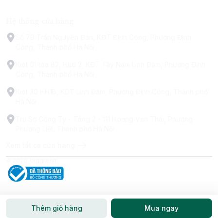
Hệ thống cửa hàng
Số 79 Trấn Nguyên Đán, KĐT Định Công, Phường Định
Công, Thành phố Hà Nội
Kiot 01 tòa B2, Hud 2, KĐT Tây Nam Linh Đàm, Phường Định
Công, Thành phố Hà Nội
Kiot 30 HH1B, KDT Linh Đàm, Phường Định Công, Thành phố
Hà Nội
Trụ Sở Công Ty - Tầng 2 - 111 Hoàng Văn Thái, Phường
Phương Liệt, Thành phố Hà Nội
Xem tất cả cửa hàng
© 2026
biggreen
Thêm giỏ hàng
Mua ngay