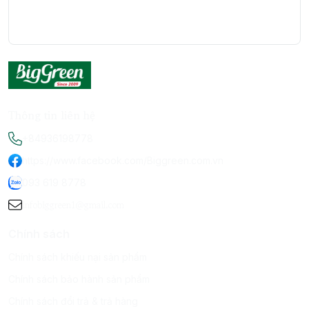
Thông tin liên hệ
+84936198778
https://www.facebook.com/Biggreen.com.vn
093 619 8778
infobiggreen1@gmail.com
Chính sách
Chính sách khiếu nại sản phẩm
Chính sách bảo hành sản phẩm
Chính sách đổi trả & trả hàng