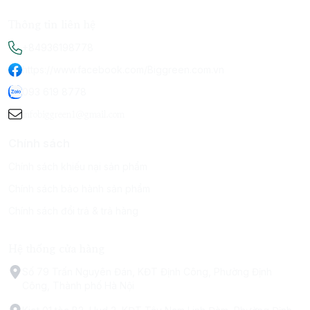
Thông tin liên hệ
+84936198778
https://www.facebook.com/Biggreen.com.vn
093 619 8778
infobiggreen1@gmail.com
Chính sách
Chính sách khiếu nại sản phẩm
Chính sách bảo hành sản phẩm
Chính sách đổi trả & trả hàng
Hệ thống cửa hàng
Số 79 Trấn Nguyên Đán, KĐT Định Công, Phường Định
Công, Thành phố Hà Nội