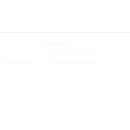
Chính sách
Chính sách khiếu nại sản phẩm
om/Biggreen.com.v
Chính sách bảo hành sản phẩm
Chính sách đổi trả & trả hàng