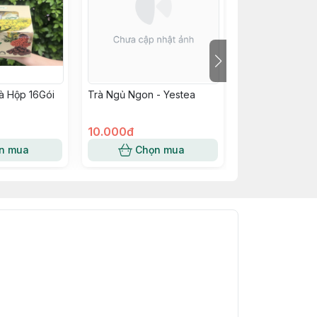
à Hộp 16Gói
Trà Ngủ Ngon - Yestea
Trà Cúc Chi 50
Nanotech
10.000đ
225.000đ
n mua
Chọn mua
Chọn