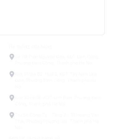
Hệ thống cửa hàng
Số 79 Trấn Nguyên Đán, KĐT Định Công,
Phường Định Công, Thành phố Hà Nội
Kiot 01 tòa B2, Hud 2, KĐT Tây Nam Linh
Đàm, Phường Định Công, Thành phố Hà
Nội
Kiot 30 HH1B, KDT Linh Đàm, Phường Định
Công, Thành phố Hà Nội
Trụ Sở Công Ty - Tầng 2 - 111 Hoàng Văn
Thái, Phường Phương Liệt, Thành phố Hà
Nội
Xem tất cả cửa hàng