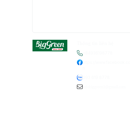
Thông tin liên hệ
+84936198778
https://www.facebook.c
n
093 619 8778
infobiggreen1@gmail.com