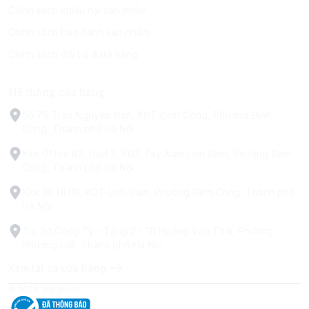
Chính sách khiếu nại sản phẩm
Chính sách bảo hành sản phẩm
Chính sách đổi trả & trả hàng
Hệ thống cửa hàng
Số 79 Trấn Nguyên Đán, KĐT Định Công, Phường Định
Công, Thành phố Hà Nội
Kiot 01 tòa B2, Hud 2, KĐT Tây Nam Linh Đàm, Phường Định
Công, Thành phố Hà Nội
Kiot 30 HH1B, KDT Linh Đàm, Phường Định Công, Thành phố
Hà Nội
Trụ Sở Công Ty - Tầng 2 - 111 Hoàng Văn Thái, Phường
Phương Liệt, Thành phố Hà Nội
Xem tất cả cửa hàng
© 2026
biggreen