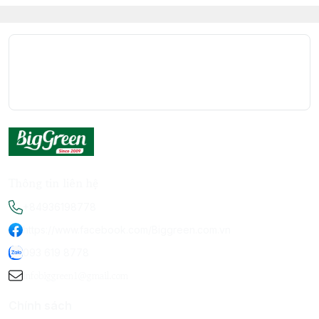
Thông tin liên hệ
+84936198778
https://www.facebook.com/Biggreen.com.vn
093 619 8778
infobiggreen1@gmail.com
Chính sách