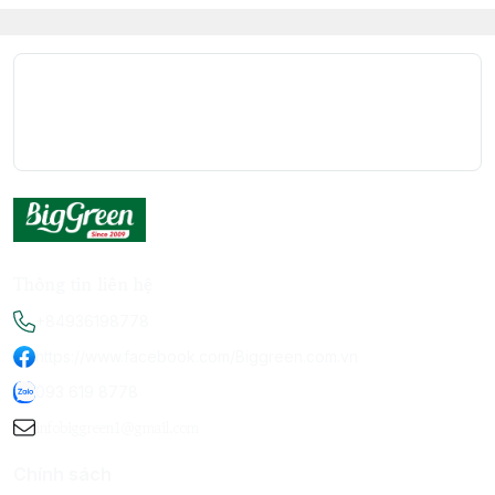
Thông tin liên hệ
+84936198778
https://www.facebook.com/Biggreen.com.vn
093 619 8778
infobiggreen1@gmail.com
Chính sách