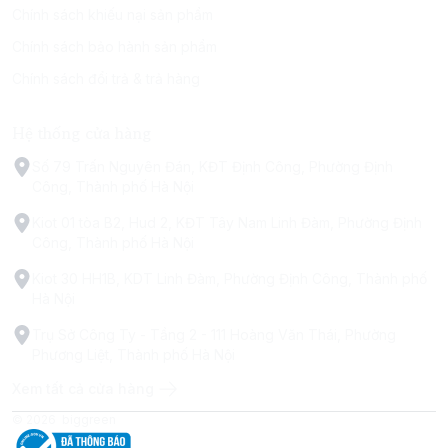
Chính sách khiếu nại sản phẩm
Chính sách bảo hành sản phẩm
Chính sách đổi trả & trả hàng
Hệ thống cửa hàng
Số 79 Trấn Nguyên Đán, KĐT Định Công, Phường Định
Công, Thành phố Hà Nội
Kiot 01 tòa B2, Hud 2, KĐT Tây Nam Linh Đàm, Phường Định
Công, Thành phố Hà Nội
Kiot 30 HH1B, KDT Linh Đàm, Phường Định Công, Thành phố
Hà Nội
Trụ Sở Công Ty - Tầng 2 - 111 Hoàng Văn Thái, Phường
Phương Liệt, Thành phố Hà Nội
Xem tất cả cửa hàng
© 2026
biggreen